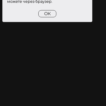
можете через браузер.
ОК
ТАЙСКИЙ БОКС
МОЛОДЕЖНАЯ
М. Молодежная, Молодогвардейская 15,
спорткомплекс МИИГАиК