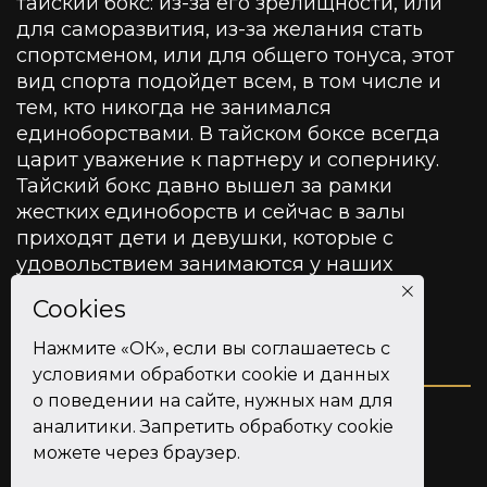
тайский бокс: из-за его зрелищности, или
для саморазвития, из-за желания стать
спортсменом, или для общего тонуса, этот
вид спорта подойдет всем, в том числе и
тем, кто никогда не занимался
единоборствами. В тайском боксе всегда
царит уважение к партнеру и сопернику.
Тайский бокс давно вышел за рамки
жестких единоборств и сейчас в залы
приходят дети и девушки, которые с
удовольствием занимаются у наших
тренеров.
Cookies
Нажмите «ОК», если вы соглашаетесь с
условиями обработки cookie и данных
о поведении на сайте, нужных нам для
аналитики. Запретить обработку cookie
© 2019 - 2026.
можете через браузер.
Только настоящий тайский бокс
политика конфиденциальности