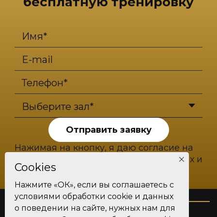
бесплатную тренировку
Имя*
E-mail
Телефон*
Выберите зал*
Отправить заявку
Нажимая на кнопку, я даю согласие на
обработку своих персональных данных
и
Cookies
политикой конфиденциальности.
Нажмите «ОК», если вы соглашаетесь с
условиями обработки cookie и данных
о поведении на сайте, нужных нам для